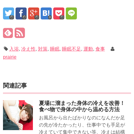
0
入浴
,
冷え性
,
対策
,
睡眠
,
睡眠不足
,
運動
,
食事
prairie
関連記事
夏場に溜まった身体の冷えを改善！
食べ物で身体の中から温める方法
お風呂から出たばかりなのになんだか足
の先が冷たかったり、仕事中でも手足が
冷えていて集中できない等、冷えは結構