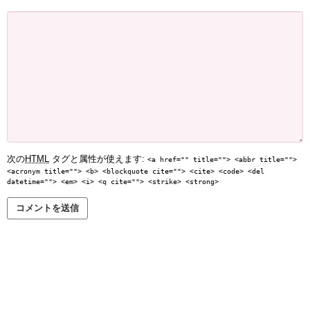
次の
HTML
タグと属性が使えます:
<a href="" title=""> <abbr title="">
<acronym title=""> <b> <blockquote cite=""> <cite> <code> <del
datetime=""> <em> <i> <q cite=""> <strike> <strong>