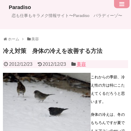
Paradiso
恋も仕事もキラメク情報サイト〜Paradiso パラディーゾ〜
ホーム
美容
冷え対策 身体の冷えを改善する方法
2012/12/23
2012/12/23
美容
これからの季節、冷
え性の方は特にこた
えてくるだろうと思
います。
身体の冷えは、冬の
もちろんですが夏で
もエアコンのせいで