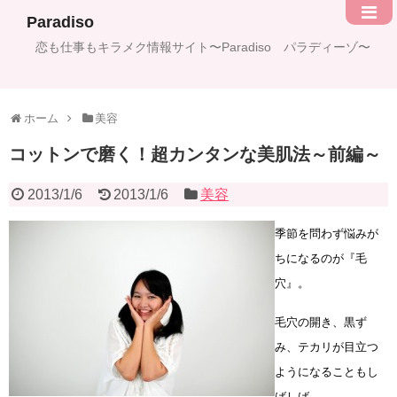
Paradiso
恋も仕事もキラメク情報サイト〜Paradiso パラディーゾ〜
ホーム
美容
コットンで磨く！超カンタンな美肌法～前編～
2013/1/6
2013/1/6
美容
季節を問わず悩みが
ちになるのが『毛
穴』。
毛穴の開き、黒ず
み、テカリが目立つ
ようになることもし
ばしば。