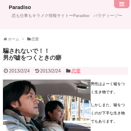
Paradiso
恋も仕事もキラメク情報サイト〜Paradiso パラディーゾ〜
ホーム
恋愛
騙されないで！！
男が嘘をつくときの癖
2013/2/24
2013/2/24
恋愛
男性はよーく嘘をつ
く生き物です。
しかしまた、嘘をつ
くのが下手な生き物
でもあります。