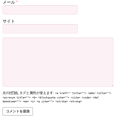
メール
*
サイト
次の
HTML
タグと属性が使えます:
<a href="" title=""> <abbr title="">
<acronym title=""> <b> <blockquote cite=""> <cite> <code> <del
datetime=""> <em> <i> <q cite=""> <strike> <strong>